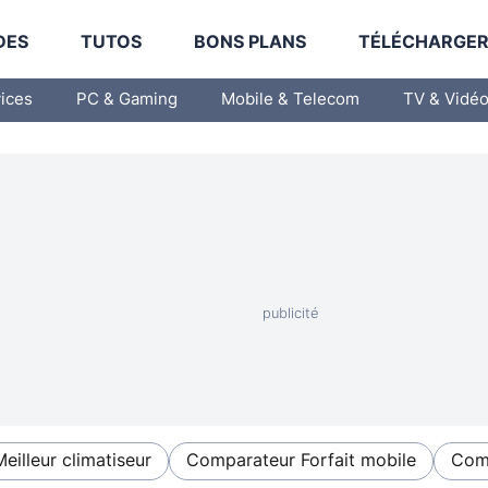
DES
TUTOS
BONS PLANS
TÉLÉCHARGE
vices
PC & Gaming
Mobile & Telecom
TV & Vidé
Meilleur climatiseur
Comparateur Forfait mobile
Comp