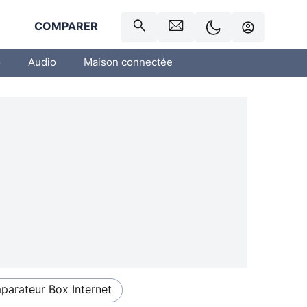
R
COMPARER
o
Audio
Maison connectée
arateur Box Internet