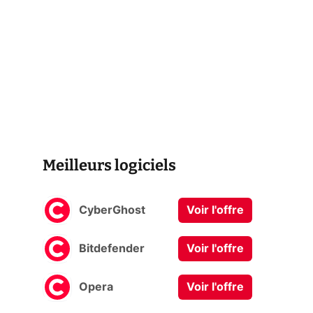
Meilleurs logiciels
CyberGhost
Voir l'offre
Bitdefender
Voir l'offre
Opera
Voir l'offre