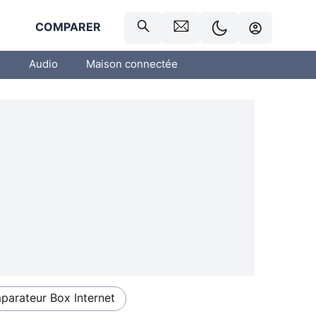
R
COMPARER
o
Audio
Maison connectée
arateur Box Internet