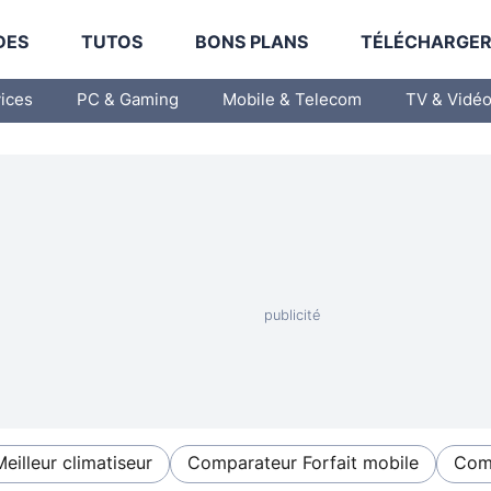
DES
TUTOS
BONS PLANS
TÉLÉCHARGE
vices
PC & Gaming
Mobile & Telecom
TV & Vidé
Meilleur climatiseur
Comparateur Forfait mobile
Comp