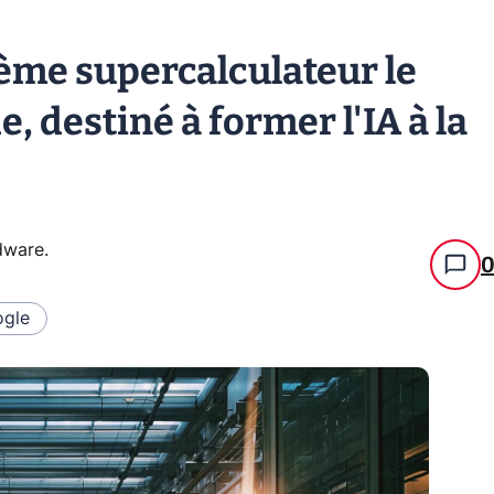
ième supercalculateur le
, destiné à former l'IA à la
rdware
.
gle