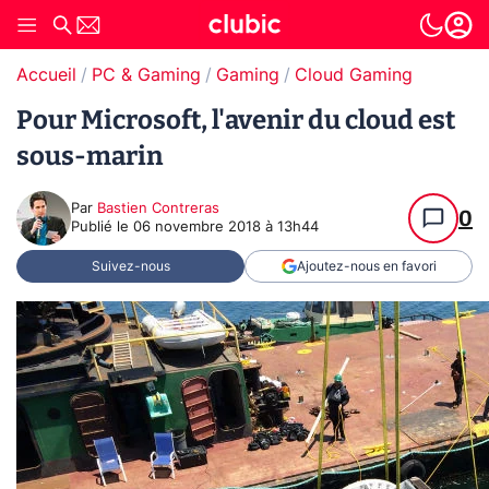
Accueil
PC & Gaming
Gaming
Cloud Gaming
Pour Microsoft, l'avenir du cloud est
sous-marin
Par
Bastien Contreras
0
Publié le
06 novembre 2018 à 13h44
Suivez-nous
Ajoutez-nous en favori