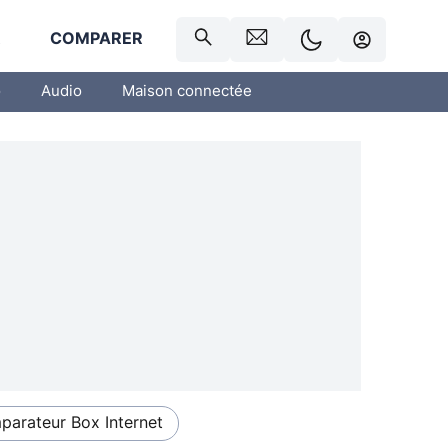
R
COMPARER
o
Audio
Maison connectée
arateur Box Internet