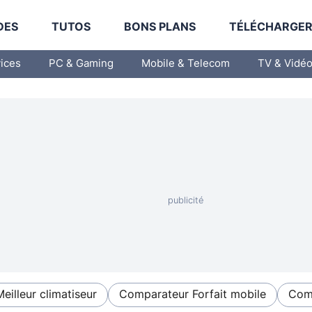
DES
TUTOS
BONS PLANS
TÉLÉCHARGE
vices
PC & Gaming
Mobile & Telecom
TV & Vidé
Meilleur climatiseur
Comparateur Forfait mobile
Comp