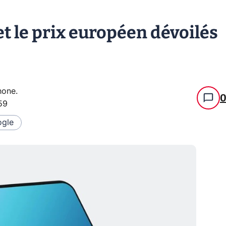
et le prix européen dévoilés
hone
.
59
gle