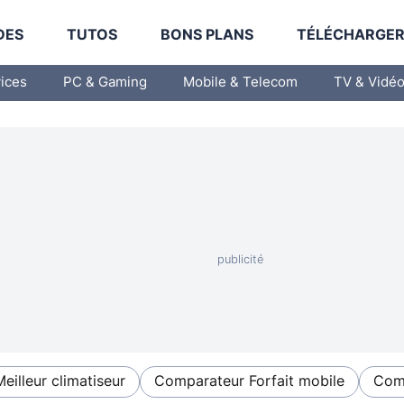
DES
TUTOS
BONS PLANS
TÉLÉCHARGE
vices
PC & Gaming
Mobile & Telecom
TV & Vidé
Meilleur climatiseur
Comparateur Forfait mobile
Comp