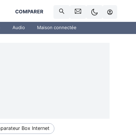
R
COMPARER
o
Audio
Maison connectée
arateur Box Internet