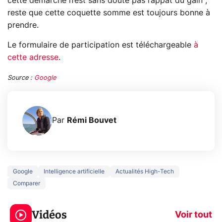
cette démarche n’est sans doute pas l’appât du gain ;
reste que cette coquette somme est toujours bonne à
prendre.
Le formulaire de participation est téléchargeable
à
cette adresse
.
Source :
Google
Par
Rémi Bouvet
Google
Intelligence artificielle
Actualités High-Tech
Comparer
3 écrans en 1 pour
5 générations
319€ ? Voici L'AOC
jeux dans la
Vidéos
CQ32G4ZA !
prochaine Xbo
Voir tout