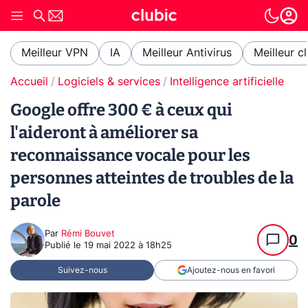
Meilleur VPN
IA
Meilleur Antivirus
Meilleur c
Accueil
Logiciels & services
Intelligence artificielle
Google offre 300 € à ceux qui
l'aideront à améliorer sa
reconnaissance vocale pour les
personnes atteintes de troubles de la
parole
Par
Rémi Bouvet
0
Publié le
19 mai 2022 à 18h25
Suivez-nous
Ajoutez-nous en favori