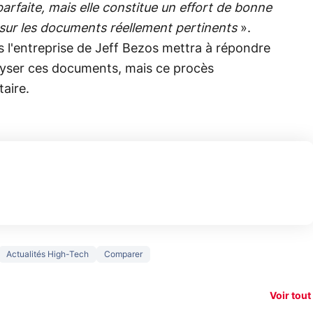
arfaite, mais elle constitue un effort de bonne
 sur les documents réellement pertinents
».
s l'entreprise de Jeff Bezos mettra à répondre
nalyser ces documents, mais ce procès
aire.
150€
Actualités High-Tech
Comparer
e vous
xAI attaque la
remb
vez sur
Google tease
loi anti-
sur v
vigation
son Pixel 11
dénudement
nouv
Voir tout
 !
Pro
par IA
smart