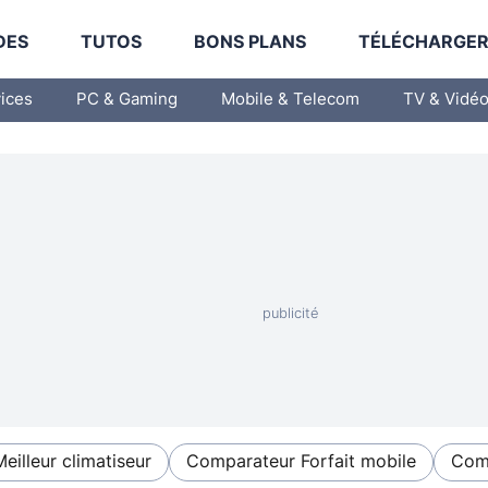
DES
TUTOS
BONS PLANS
TÉLÉCHARGE
vices
PC & Gaming
Mobile & Telecom
TV & Vidé
Meilleur climatiseur
Comparateur Forfait mobile
Comp