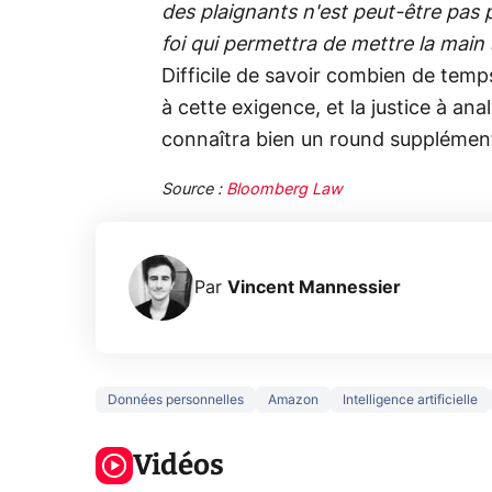
des plaignants n'est peut-être pas p
foi qui permettra de mettre la main
Difficile de savoir combien de temp
à cette exigence, et la justice à a
connaîtra bien un round supplément
Source :
Bloomberg Law
Par
Vincent Mannessier
Données personnelles
Amazon
Intelligence artificielle
3 écrans en 1
5 générations
Ce qu
pour 319€ ?
de jeux dans
ne sa
Voici L'AOC
Vidéos
la prochaine
la na
CQ32G4ZA !
Xbox !
privée