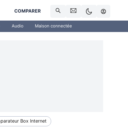
R
COMPARER
o
Audio
Maison connectée
arateur Box Internet