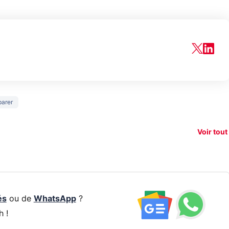
150€
arer
xAI attaque la
remboursés
Starli
e tease
loi anti-
sur votre
Amazo
xel 11
dénudement
nouveau
guerr
Voir tout
par IA
smartphone ?
résea
és
ou de
WhatsApp
?
h !