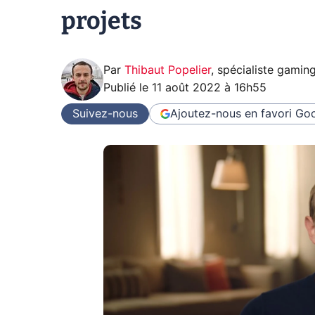
projets
Par
Thibaut Popelier
,
spécialiste gamin
Publié le
11 août 2022 à 16h55
Suivez-nous
Ajoutez-nous en favori
Goo