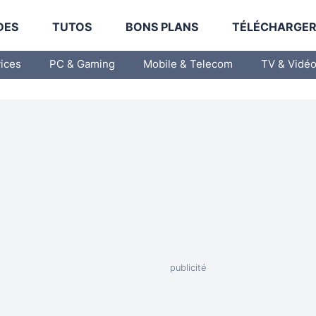
DES
TUTOS
BONS PLANS
TÉLÉCHARGE
vices
PC & Gaming
Mobile & Telecom
TV & Vidé