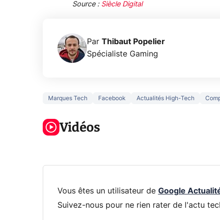
Source :
Siècle Digital
Par
Thibaut Popelier
Spécialiste Gaming
Marques Tech
Facebook
Actualités High-Tech
Comp
5 générations
Ce que vous
de jeux dans
ne savez sur
Googl
la prochaine
Vidéos
la navigation
son Pi
Xbox !
privée !
Pro
Vous êtes un utilisateur de
Google Actualit
Suivez-nous pour ne rien rater de l'actu tec