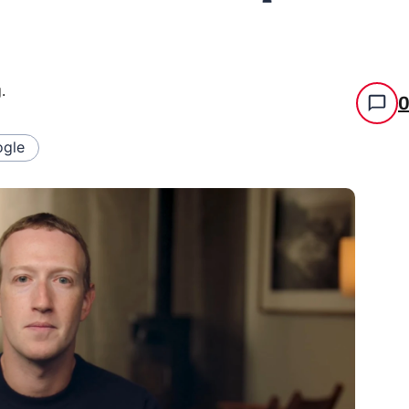
g
.
gle