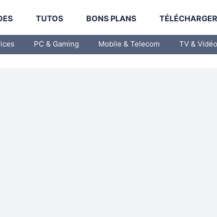
DES
TUTOS
BONS PLANS
TÉLÉCHARGE
vices
PC & Gaming
Mobile & Telecom
TV & Vidé