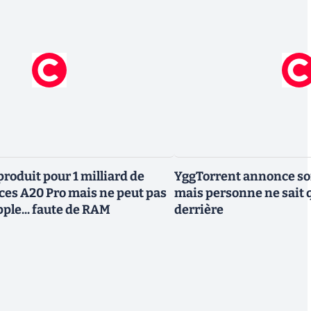
roduit pour 1 milliard de
YggTorrent annonce son
uces A20 Pro mais ne peut pas
mais personne ne sait 
Apple... faute de RAM
derrière