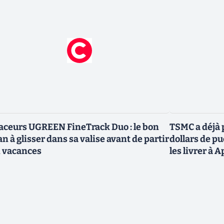
aceurs UGREEN FineTrack Duo : le bon
TSMC a déjà p
an à glisser dans sa valise avant de partir
dollars de p
 vacances
les livrer à 