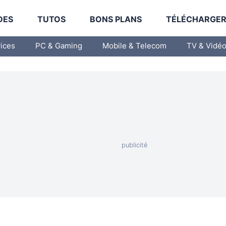
DES
TUTOS
BONS PLANS
TÉLÉCHARGE
vices
PC & Gaming
Mobile & Telecom
TV & Vidé