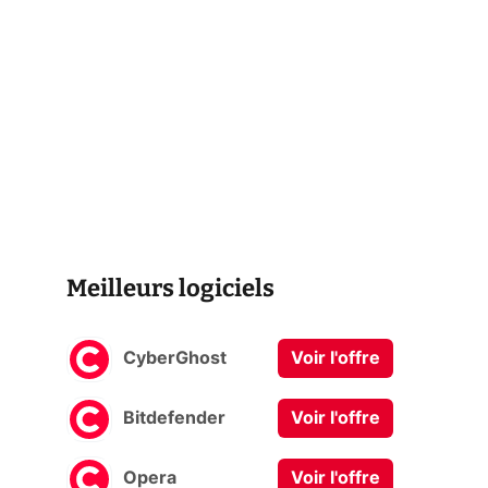
Meilleurs logiciels
CyberGhost
Voir l'offre
Bitdefender
Voir l'offre
Opera
Voir l'offre