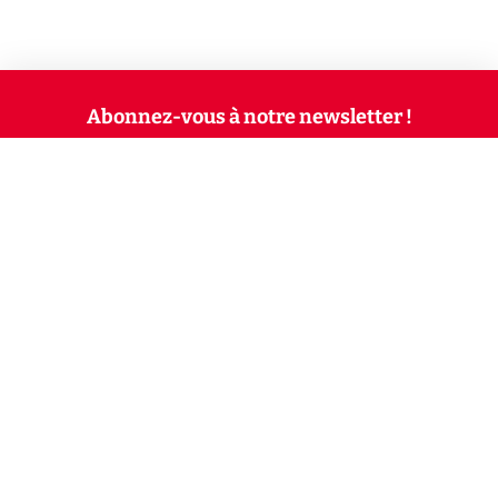
Abonnez-vous à notre newsletter !
Recevez un résumé quotidien de l'actu technologique.
S'inscrire
En cliquant sur s'inscrire, j’accepte de recevoir par email des
informations, actualités et offres commerciales de Clubic.
Conformément au RGPD, vous pouvez retirer votre consentement
à tout moment en cliquant sur le lien de désinscription présent
dans chaque email. Pour en savoir plus sur la gestion de vos
données, consultez notre
Politique de confidentialité