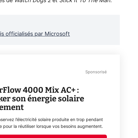
és de
Watch Dogs 2
et
Stick It To The Man
.
is officialisés par Microsoft
Sponsorisé
rFlow 4000 Mix AC+ :
ker son énergie solaire
lement
servez l’électricité solaire produite en trop pendant
ée pour la réutiliser lorsque vos besoins augmentent.