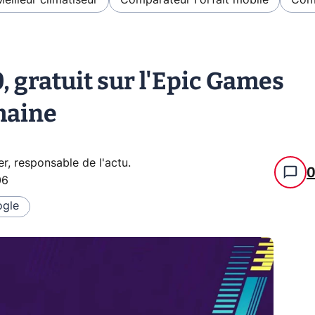
Meilleur climatiseur
Comparateur Forfait mobile
Comp
 gratuit sur l'Epic Games
maine
er, responsable de l'actu
.
06
gle