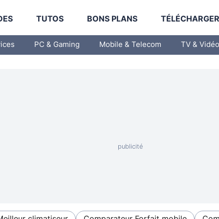
DES
TUTOS
BONS PLANS
TÉLÉCHARGE
vices
PC & Gaming
Mobile & Telecom
TV & Vidé