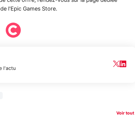
de cette offre, rendez-vous sur la page dédiée
e de l'Epic Games Store.
 l'actu
150€
xAI attaque la
remboursés
Starli
e tease
loi anti-
sur votre
Amazo
xel 11
dénudement
nouveau
guerr
Voir tout
par IA
smartphone ?
résea