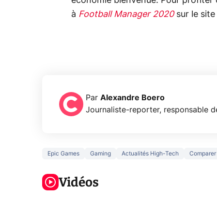
économie bienvenue. Pour profiter 
à
Football Manager 2020
sur le sit
Par
Alexandre Boero
Journaliste-reporter, responsable de
Epic Games
Gaming
Actualités High-Tech
Comparer
5 générations
Ce que vous
de jeux dans
ne savez sur
Googl
la prochaine
Vidéos
la navigation
son Pi
Xbox !
privée !
Pro