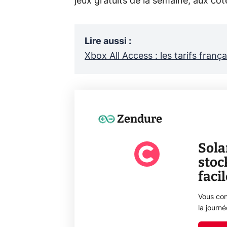
jeux gratuits de la semaine, aux côt
Lire aussi
:
Xbox All Access : les tarifs frança
Zendure
Sola
stoc
faci
Vous con
la journ