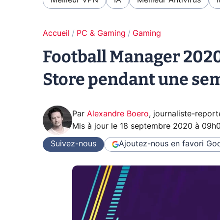
Meilleur VPN
IA
Meilleur Antivirus
Accueil
PC & Gaming
Gaming
Football Manager 2020,
Store pendant une se
Par
Alexandre Boero
,
journaliste-report
Mis à jour le
18 septembre 2020 à 09h
Suivez-nous
Ajoutez-nous en favori
Goo