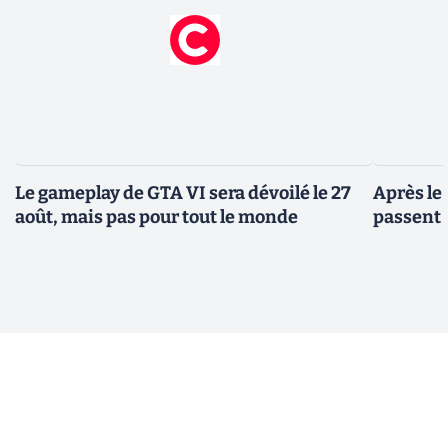
Le gameplay de GTA VI sera dévoilé le 27
Après le
août, mais pas pour tout le monde
passent 