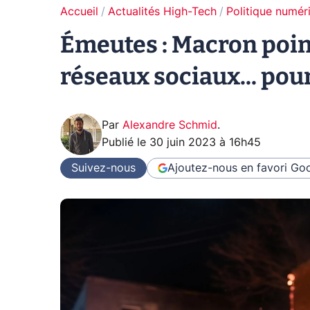
Accueil
Actualités High-Tech
Politique numér
Émeutes : Macron point
réseaux sociaux... pour
Par
Alexandre Schmid
.
Publié le
30 juin 2023 à 16h45
Suivez-nous
Ajoutez-nous en favori
Goo