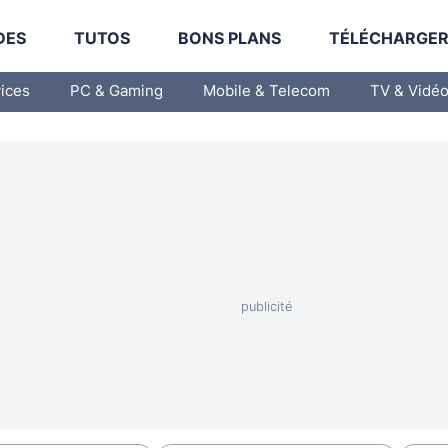
DES
TUTOS
BONS PLANS
TÉLÉCHARGE
vices
PC & Gaming
Mobile & Telecom
TV & Vidé