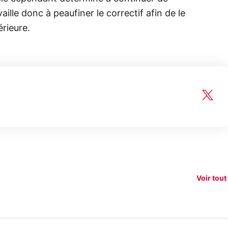
aille donc à peaufiner le correctif afin de le
rieure.
150€
e vous
xAI attaque la
remb
vez sur
Google tease
loi anti-
sur v
vigation
son Pixel 11
dénudement
nouv
Voir tout
 !
Pro
par IA
smart