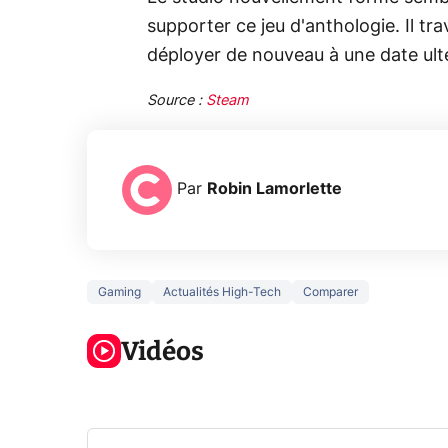
supporter ce jeu d'anthologie. Il trav
déployer de nouveau à une date ulté
Source :
Steam
Par
Robin Lamorlette
Gaming
Actualités High-Tech
Comparer
3 écrans en 1
5 générations
Ce qu
pour 319€ ?
de jeux dans
ne sa
Voici L'AOC
Vidéos
la prochaine
la na
CQ32G4ZA !
Xbox !
privée