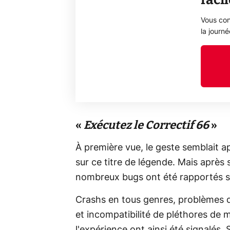
Vous con
la journ
«
Exécutez le Correctif 66
»
À première vue, le geste semblait a
sur ce titre de légende. Mais après
nombreux bugs ont été rapportés sur
Crashs en tous genres, problèmes d
et incompatibilité de pléthores de
l'expérience ont ainsi été signalés.