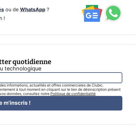
és
ou de
WhatsApp
?
h !
tter quotidienne
tu technologique
l des informations, actualités et offres commerciales de Clubic.
tement à tout moment en cliquant sur le lien de désinscription présent
e vos données, consultez notre
Politique de confidentialité
e m'inscris !