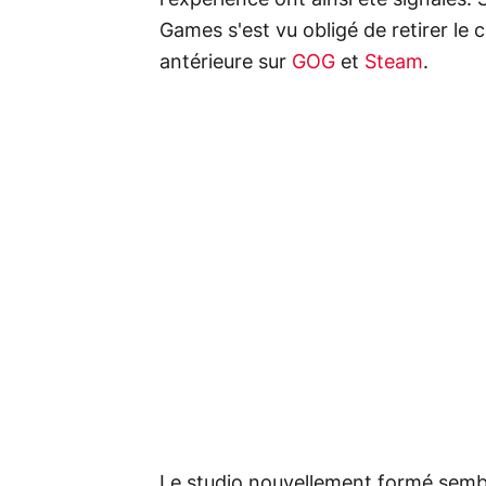
Games s'est vu obligé de retirer le c
antérieure sur
GOG
et
Steam
.
Le studio nouvellement formé semb