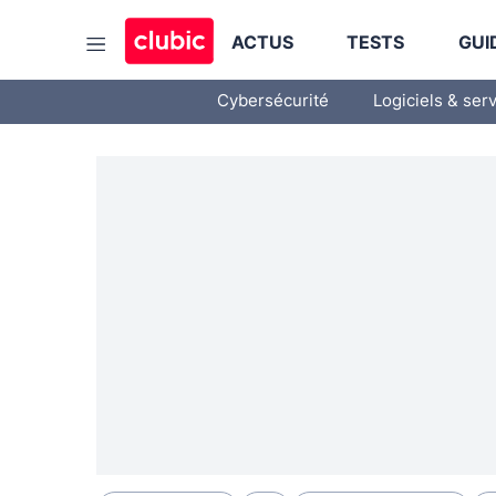
ACTUS
TESTS
GUI
Cybersécurité
Logiciels & ser