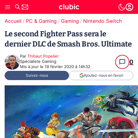
Accueil
PC & Gaming
Gaming
Nintendo Switch
Le second Fighter Pass sera le
dernier DLC de Smash Bros. Ultimate
Par
Thibaut Popelier
0
Spécialiste Gaming
Mis à jour le
19 février 2020 à 14h32
Suivez-nous
Ajoutez-nous en favori