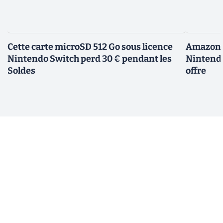
Cette carte microSD 512 Go sous licence
Amazon d
Nintendo Switch perd 30 € pendant les
Nintendo
Soldes
offre