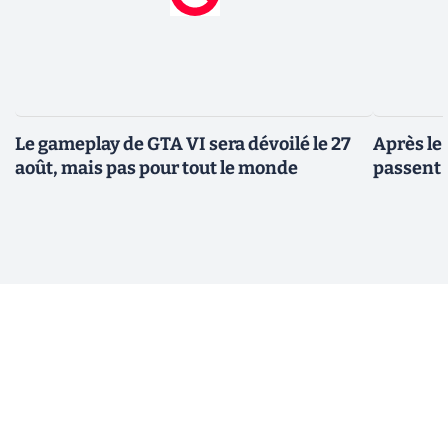
Le gameplay de GTA VI sera dévoilé le 27
Après le
août, mais pas pour tout le monde
passent 