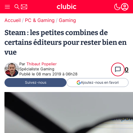
Accueil
PC & Gaming
Gaming
Steam : les petites combines de
certains éditeurs pour rester bien en
vue
Par
Thibaut Popelier
0
Spécialiste Gaming
Publié le
08 mars 2019 à 06h28
Suivez-nous
Ajoutez-nous en favori