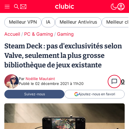
Meilleur VPN
IA
Meilleur Antivirus
Meilleur c
Accueil
PC & Gaming
Gaming
Steam Deck : pas d'exclusivités selon
Valve, seulement la plus grosse
bibliothèque de jeux existante
Par
Noëllie Mautaint
0
Publié le
02 décembre 2021 à 11h20
Suivez-nous
Ajoutez-nous en favori