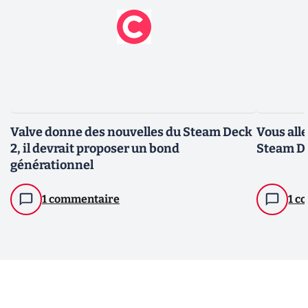
Valve donne des nouvelles du Steam Deck
Vous alle
2, il devrait proposer un bond
Steam De
générationnel
1 commentaire
1 c