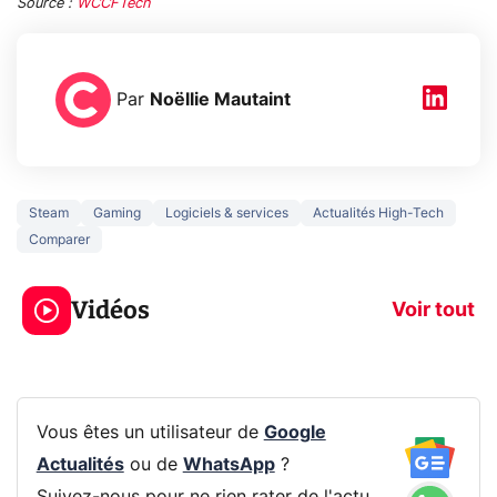
Source :
WCCFTech
Par
Noëllie Mautaint
Steam
Gaming
Logiciels & services
Actualités High-Tech
Comparer
3 écrans en 1 pour
5 générations
319€ ? Voici L'AOC
jeux dans la
Vidéos
CQ32G4ZA !
prochaine Xbo
Voir tout
Vous êtes un utilisateur de
Google
Actualités
ou de
WhatsApp
?