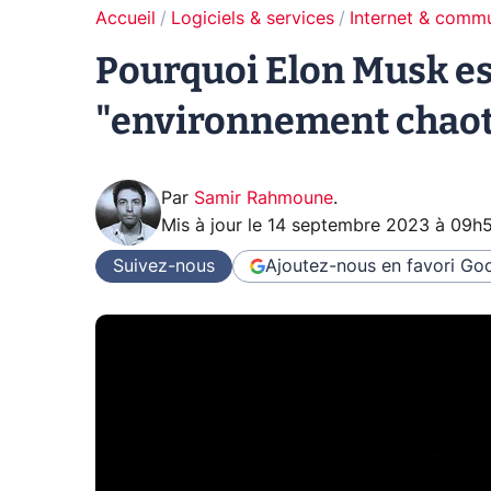
Accueil
Logiciels & services
Internet & comm
Pourquoi Elon Musk est
"environnement chaoti
Par
Samir Rahmoune
.
Mis à jour le
14 septembre 2023 à 09h
Suivez-nous
Ajoutez-nous en favori
Goo