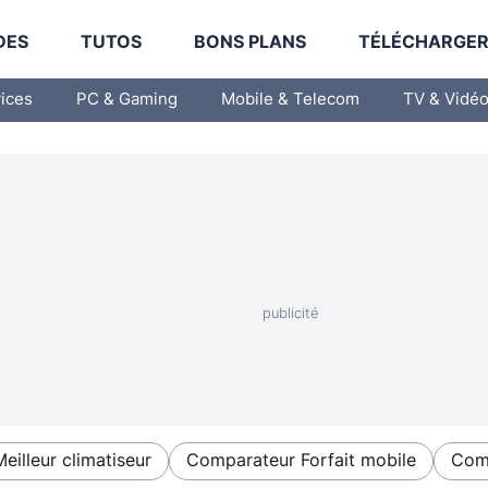
DES
TUTOS
BONS PLANS
TÉLÉCHARGE
vices
PC & Gaming
Mobile & Telecom
TV & Vidé
Meilleur climatiseur
Comparateur Forfait mobile
Comp