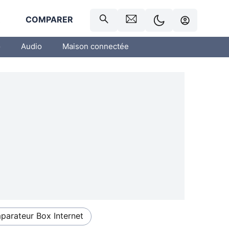
R
COMPARER
o
Audio
Maison connectée
arateur Box Internet