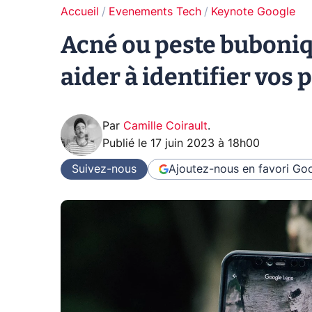
Accueil
Evenements Tech
Keynote Google
Acné ou peste buboniq
aider à identifier vos
Par
Camille Coirault
.
Publié le
17 juin 2023 à 18h00
Suivez-nous
Ajoutez-nous en favori
Goo