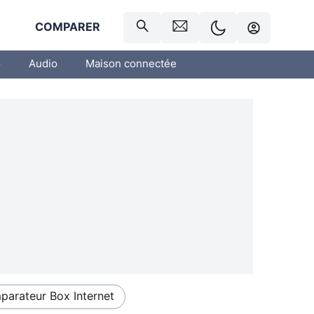
R
COMPARER
o
Audio
Maison connectée
arateur Box Internet