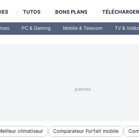
DES
TUTOS
BONS PLANS
TÉLÉCHARGE
vices
PC & Gaming
Mobile & Telecom
TV & Vidé
Meilleur climatiseur
Comparateur Forfait mobile
Comp