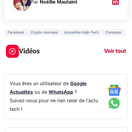
Par
Noëllie Mautaint
Facebook
Crypto-monnaie
Actualités High-Tech
Comparer
5 générations de
Ce que vous n
jeux dans la
savez sur la
Vidéos
prochaine Xbox !
navigation pri
Voir tout
Vous êtes un utilisateur de
Google
Actualités
ou de
WhatsApp
?
Suivez-nous pour ne rien rater de l'actu
tech !