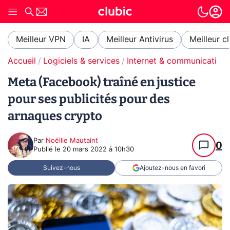
Meilleur VPN
IA
Meilleur Antivirus
Meilleur c
Accueil
Logiciels & services
Internet & communication
Meta (Facebook) traîné en justice
pour ses publicités pour des
arnaques crypto
Par
Noëllie Mautaint
0
Publié le
20 mars 2022 à 10h30
Suivez-nous
Ajoutez-nous en favori