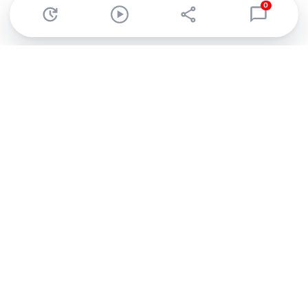
0
Abonnez-vous à notre newsletter !
Recevez un résumé quotidien de l'actu technologique.
S'inscrire
En cliquant sur s'inscrire, j’accepte de recevoir par email des
informations, actualités et offres commerciales de Clubic.
Conformément au RGPD, vous pouvez retirer votre consentement
à tout moment en cliquant sur le lien de désinscription présent
dans chaque email. Pour en savoir plus sur la gestion de vos
données, consultez notre
Politique de confidentialité