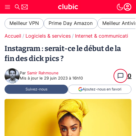
Meilleur VPN
Prime Day Amazon
Meilleur Antivi
Accueil
Logiciels & services
Internet & communication
Instagram : serait-ce le début de la
fin des dick pics ?
Par
Samir Rahmoune
0
Mis à jour le
29 juin 2023 à 16h10
Suivez-nous
Ajoutez-nous en favori