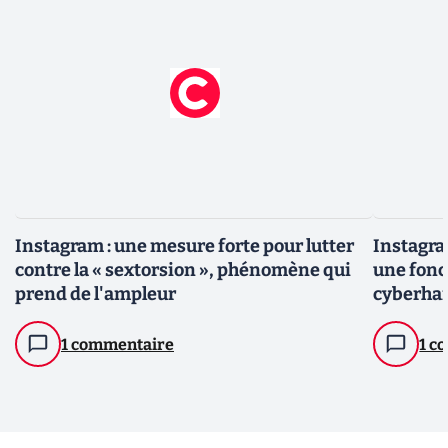
Instagram : une mesure forte pour lutter
Instagra
contre la « sextorsion », phénomène qui
une fonct
prend de l'ampleur
cyberhar
l'activer
1 commentaire
1 c