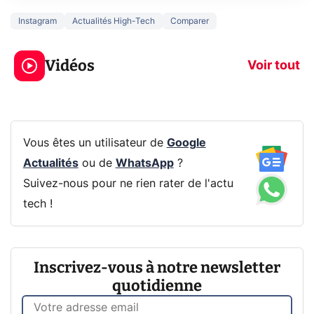
Instagram
Actualités High-Tech
Comparer
3 écrans en 1 pour
5 générations
319€ ? Voici L'AOC
jeux dans la
Vidéos
CQ32G4ZA !
prochaine Xbo
Voir tout
Vous êtes un utilisateur de
Google
Actualités
ou de
WhatsApp
?
Suivez-nous pour ne rien rater de l'actu
tech !
Inscrivez-vous à notre newsletter
quotidienne