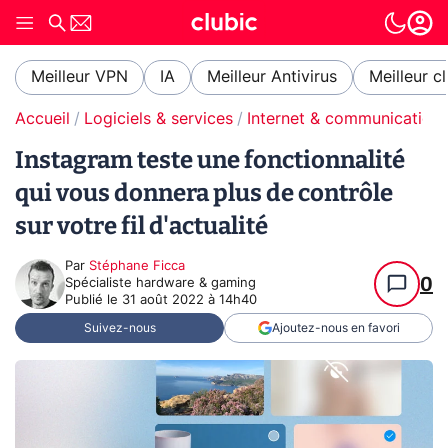
Meilleur VPN
IA
Meilleur Antivirus
Meilleur c
Accueil
Logiciels & services
Internet & communication
Instagram teste une fonctionnalité
qui vous donnera plus de contrôle
sur votre fil d'actualité
Par
Stéphane Ficca
0
Spécialiste hardware & gaming
Publié le
31 août 2022 à 14h40
Suivez-nous
Ajoutez-nous en favori