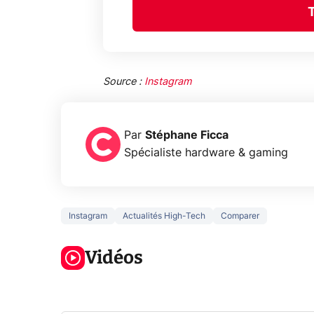
Source :
Instagram
Par
Stéphane Ficca
Spécialiste hardware & gaming
Instagram
Actualités High-Tech
Comparer
3 écrans en 1
5 générations
Ce qu
pour 319€ ?
de jeux dans
ne sa
Voici L'AOC
Vidéos
la prochaine
la na
CQ32G4ZA !
Xbox !
privée