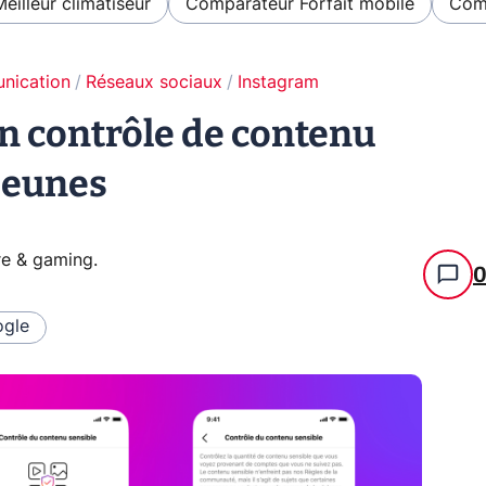
Meilleur climatiseur
Comparateur Forfait mobile
Comp
unication
Réseaux sociaux
Instagram
n contrôle de contenu
 jeunes
re & gaming
.
gle