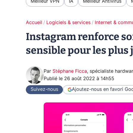
Meilleur VPN
IA
Meilleur Antivirus
Accueil
Logiciels & services
Internet & comm
Instagram renforce so
sensible pour les plus
Par
Stéphane Ficca
,
spécialiste hardwa
Publié le
26 août 2022 à 14h55
Suivez-nous
Ajoutez-nous en favori
Goo