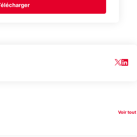
Télécharger
150€
e vous
xAI attaque la
remb
vez sur
Google tease
loi anti-
sur v
vigation
son Pixel 11
dénudement
nouv
Voir tout
 !
Pro
par IA
smart