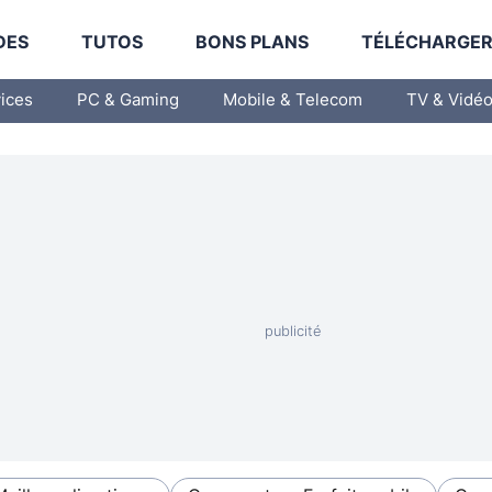
DES
TUTOS
BONS PLANS
TÉLÉCHARGE
vices
PC & Gaming
Mobile & Telecom
TV & Vidé