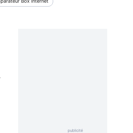
arateur Box Internet
0