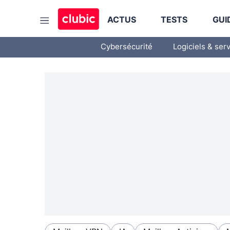
ACTUS
TESTS
GUI
Cybersécurité
Logiciels & ser