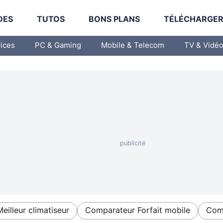
DES
TUTOS
BONS PLANS
TÉLÉCHARGE
vices
PC & Gaming
Mobile & Telecom
TV & Vidé
Meilleur climatiseur
Comparateur Forfait mobile
Comp