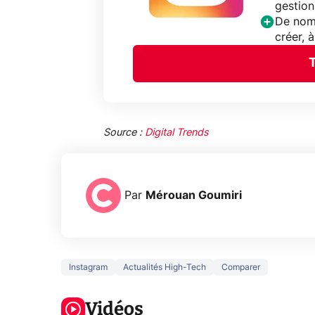
gestion
De nom
créer, 
Source :
Digital Trends
Par
Mérouan Goumiri
Instagram
Actualités High-Tech
Comparer
3 écrans en 1
5 générations
Ce qu
pour 319€ ?
de jeux dans
ne sa
Voici L'AOC
Vidéos
la prochaine
la na