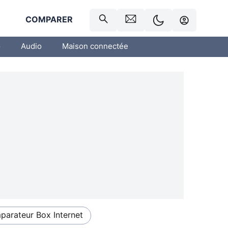
R
COMPARER
o
Audio
Maison connectée
arateur Box Internet