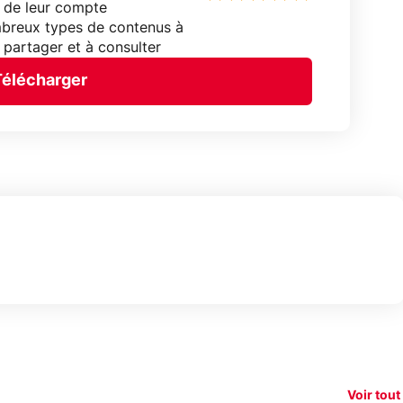
 de leur compte
breux types de contenus à
à partager et à consulter
Télécharger
150€
e vous
xAI attaque la
remb
vez sur
Google tease
loi anti-
sur v
vigation
son Pixel 11
dénudement
nouv
Voir tout