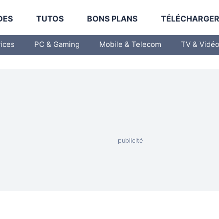
DES
TUTOS
BONS PLANS
TÉLÉCHARGE
vices
PC & Gaming
Mobile & Telecom
TV & Vidé