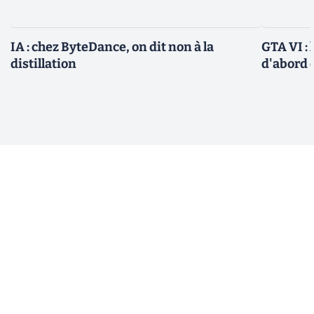
IA : chez ByteDance, on dit non à la
GTA VI : 
distillation
d'abord e