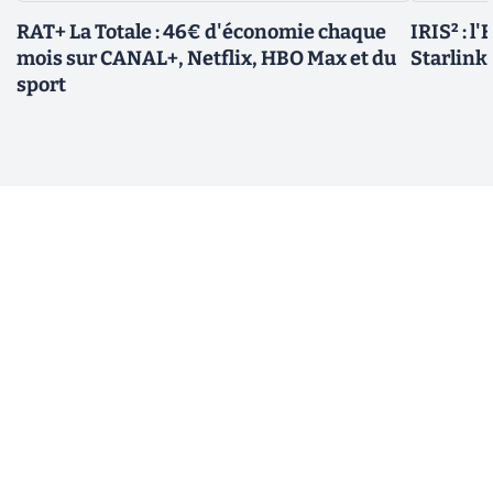
RAT+ La Totale : 46€ d'économie chaque
IRIS² : l
mois sur CANAL+, Netflix, HBO Max et du
Starlink,
sport