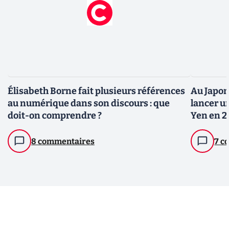
Élisabeth Borne fait plusieurs références
Au Japon
au numérique dans son discours : que
lancer u
doit-on comprendre ?
Yen en 2
8 commentaires
7 c