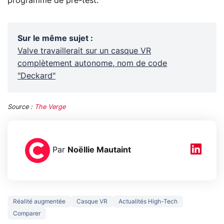
programme de pré-test.
Sur le même sujet
:
Valve travaillerait sur un casque VR
complètement autonome, nom de code
"Deckard"
Source :
The Verge
Par
Noëllie Mautaint
Réalité augmentée
Casque VR
Actualités High-Tech
Comparer
3 écrans en 1 pour
5 générations