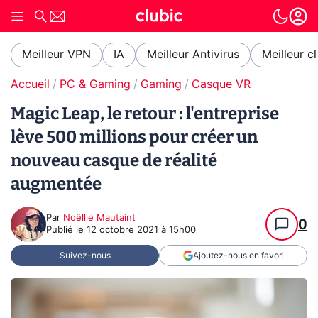
Meilleur VPN
IA
Meilleur Antivirus
Meilleur c
Accueil
PC & Gaming
Gaming
Casque VR
Magic Leap, le retour : l'entreprise
lève 500 millions pour créer un
nouveau casque de réalité
augmentée
Par
Noëllie Mautaint
0
Publié le
12 octobre 2021 à 15h00
Suivez-nous
Ajoutez-nous en favori