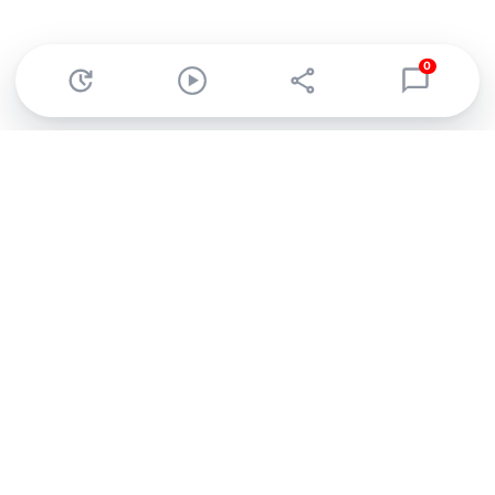
0
Abonnez-vous à notre newsletter !
Recevez un résumé quotidien de l'actu technologique.
S'inscrire
En cliquant sur s'inscrire, j’accepte de recevoir par email des
informations, actualités et offres commerciales de Clubic.
Conformément au RGPD, vous pouvez retirer votre consentement
à tout moment en cliquant sur le lien de désinscription présent
dans chaque email. Pour en savoir plus sur la gestion de vos
données, consultez notre
Politique de confidentialité