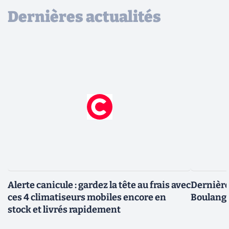
Dernières actualités
Alerte canicule : gardez la tête au frais avec
Dernière 
ces 4 climatiseurs mobiles encore en
Boulange
stock et livrés rapidement