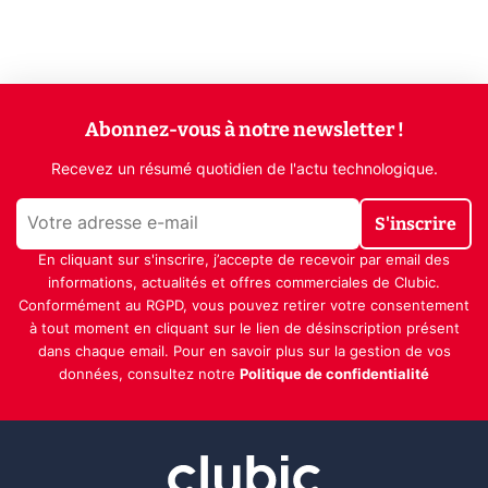
Abonnez-vous à notre newsletter !
Recevez un résumé quotidien de l'actu technologique.
S'inscrire
En cliquant sur s'inscrire, j’accepte de recevoir par email des
informations, actualités et offres commerciales de Clubic.
Conformément au RGPD, vous pouvez retirer votre consentement
à tout moment en cliquant sur le lien de désinscription présent
dans chaque email. Pour en savoir plus sur la gestion de vos
données, consultez notre
Politique de confidentialité