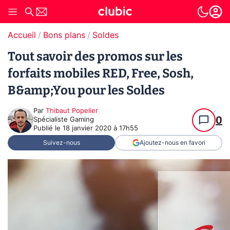
Accueil
Bons plans
Soldes
Tout savoir des promos sur les
forfaits mobiles RED, Free, Sosh,
B&amp;You pour les Soldes
Par
Thibaut Popelier
0
Spécialiste Gaming
Publié le
18 janvier 2020 à 17h55
Suivez-nous
Ajoutez-nous en favori