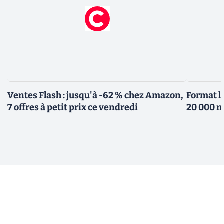
Ventes Flash : jusqu'à -62 % chez Amazon,
Format l
7 offres à petit prix ce vendredi
20 000 m