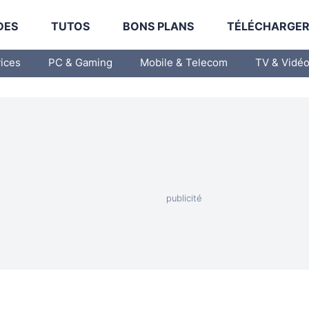
DES
TUTOS
BONS PLANS
TÉLÉCHARGE
vices
PC & Gaming
Mobile & Telecom
TV & Vidé