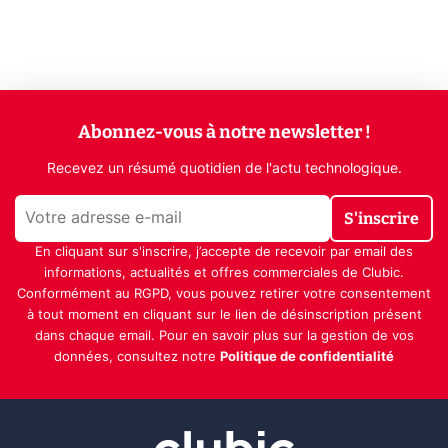
Abonnez-vous à notre newsletter !
Recevez un résumé quotidien de l'actu technologique.
S'inscrire
En cliquant sur s'inscrire, j’accepte de recevoir par email des
informations, actualités et offres commerciales de Clubic.
Conformément au RGPD, vous pouvez retirer votre consentement
à tout moment en cliquant sur le lien de désinscription présent
dans chaque email. Pour en savoir plus sur la gestion de vos
données, consultez notre
Politique de confidentialité