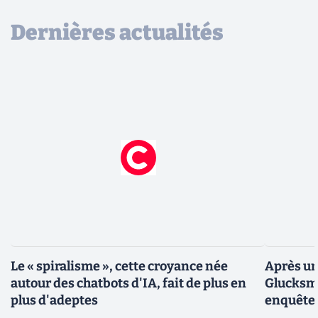
Dernières actualités
Le « spiralisme », cette croyance née
Après un
autour des chatbots d'IA, fait de plus en
Glucksma
plus d'adeptes
enquête