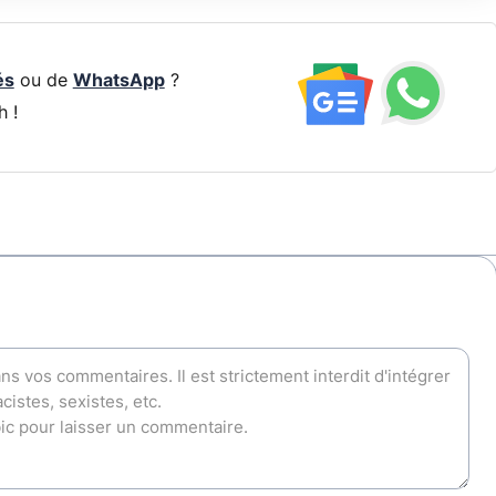
és
ou de
WhatsApp
?
h !