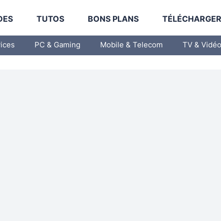
DES
TUTOS
BONS PLANS
TÉLÉCHARGE
vices
PC & Gaming
Mobile & Telecom
TV & Vidé