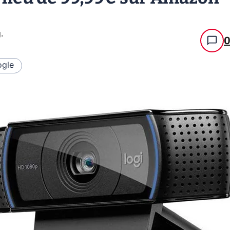
g
.
gle