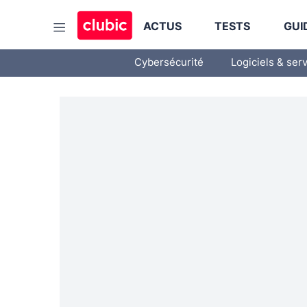
ACTUS
TESTS
GUI
Cybersécurité
Logiciels & ser