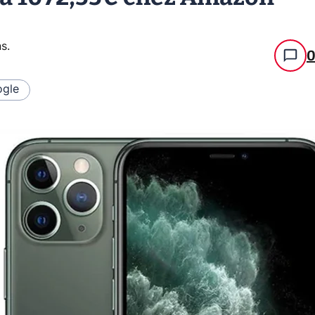
ns
.
gle