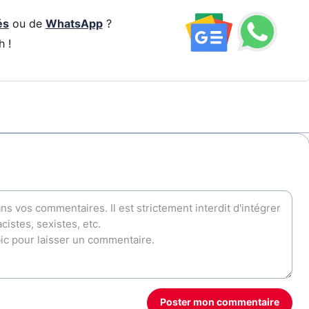
és
ou de
WhatsApp
?
h !
Poster mon commentaire