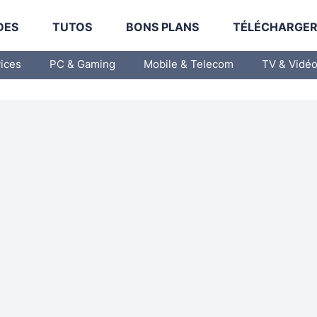
DES
TUTOS
BONS PLANS
TÉLÉCHARGE
vices
PC & Gaming
Mobile & Telecom
TV & Vidé