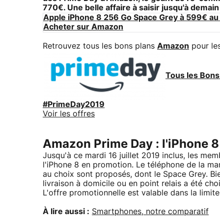
770€. Une belle affaire à saisir jusqu'à demain 
Apple iPhone 8 256 Go Space Grey à 599€ au 
Acheter sur Amazon
Retrouvez tous les bons plans
Amazon
pour le
Tous les Bon
#PrimeDay2019
Voir les offres
Amazon Prime Day : l'iPhone 8
Jusqu'à ce mardi 16 juillet 2019 inclus, les me
l'iPhone 8 en promotion. Le téléphone de la ma
au choix sont proposés, dont le Space Grey. Bie
livraison à domicile ou en point relais a été choi
L'offre promotionnelle est valable dans la limit
À lire aussi :
Smartphones, notre comparatif