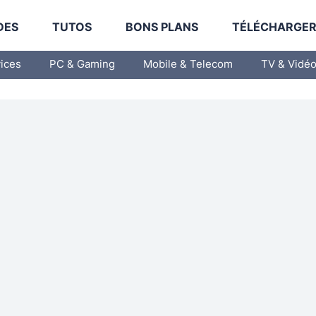
DES
TUTOS
BONS PLANS
TÉLÉCHARGE
vices
PC & Gaming
Mobile & Telecom
TV & Vidé