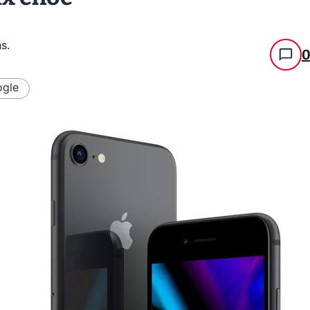
ns
.
gle