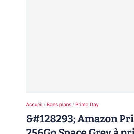
Accueil
Bons plans
Prime Day
&#128293; Amazon Prim
256Go Space Grey à pr