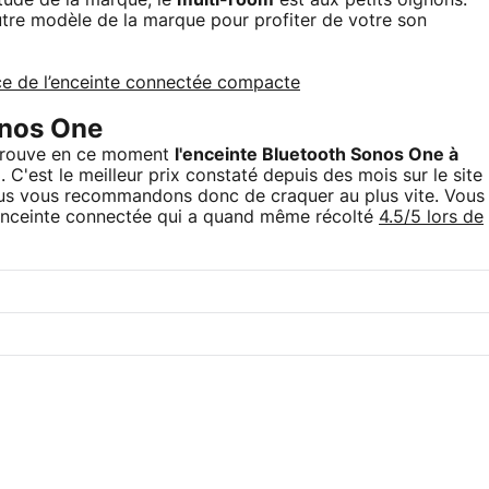
itude de la marque, le
multi-room
est aux petits oignons.
utre modèle de la marque pour profiter de votre son
nce de l’enceinte connectée compacte
onos One
 trouve en ce moment
l'enceinte Bluetooth Sonos One à
C'est le meilleur prix constaté depuis des mois sur le site
ous vous recommandons donc de craquer au plus vite. Vous
e enceinte connectée qui a quand même récolté
4.5/5 lors de