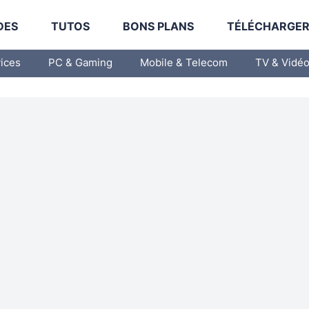
DES
TUTOS
BONS PLANS
TÉLÉCHARGE
vices
PC & Gaming
Mobile & Telecom
TV & Vidé