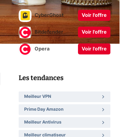
CyberGhost
Voir l'offre
Bitdefender
Voir l'offre
Opera
Voir l'offre
Les tendances
Meilleur VPN
Prime Day Amazon
Meilleur Antivirus
Meilleur climatiseur