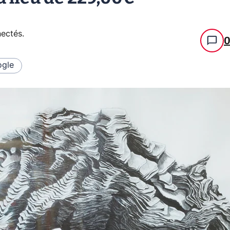
nectés
.
gle