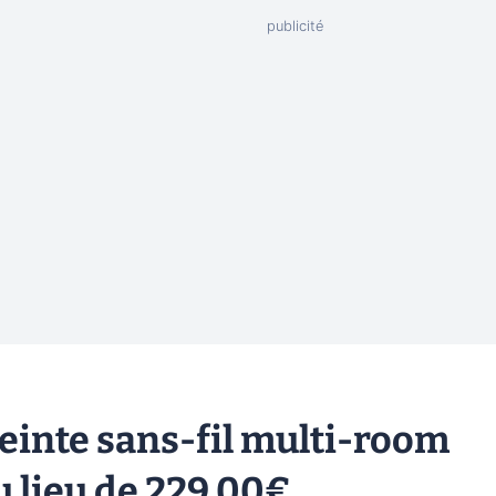
einte sans-fil multi-room
u lieu de 229,00€