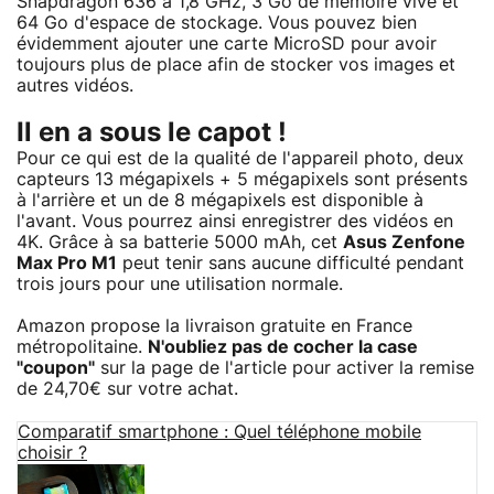
Snapdragon 636 à 1,8 GHz, 3 Go de mémoire vive et
64 Go d'espace de stockage. Vous pouvez bien
évidemment ajouter une carte MicroSD pour avoir
toujours plus de place afin de stocker vos images et
autres vidéos.
Il en a sous le capot !
Pour ce qui est de la qualité de l'appareil photo, deux
capteurs 13 mégapixels + 5 mégapixels sont présents
à l'arrière et un de 8 mégapixels est disponible à
l'avant. Vous pourrez ainsi enregistrer des vidéos en
4K. Grâce à sa batterie 5000 mAh, cet
Asus Zenfone
Max Pro M1
peut tenir sans aucune difficulté pendant
trois jours pour une utilisation normale.
Amazon propose la livraison gratuite en France
métropolitaine.
N'oubliez pas de cocher la case
"coupon"
sur la page de l'article pour activer la remise
de 24,70€ sur votre achat.
Comparatif smartphone : Quel téléphone mobile
choisir ?