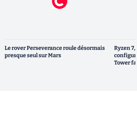
Le rover Perseverance roule désormais
Ryzen 7,
presque seul sur Mars
configur
Tower fai