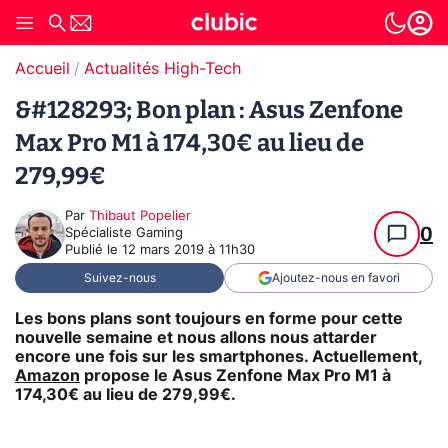
Accueil
Actualités High-Tech
&#128293; Bon plan : Asus Zenfone
Max Pro M1 à 174,30€ au lieu de
279,99€
Par
Thibaut Popelier
0
Spécialiste Gaming
Publié le
12 mars 2019 à 11h30
Suivez-nous
Ajoutez-nous en favori
Les bons plans sont toujours en forme pour cette
nouvelle semaine et nous allons nous attarder
encore une fois sur les smartphones. Actuellement,
Amazon
propose le
Asus Zenfone Max Pro M1
à
174,30€ au lieu de 279,99€.