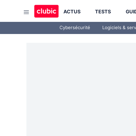
ACTUS
TESTS
GUI
Cybersécurité
Logiciels & ser