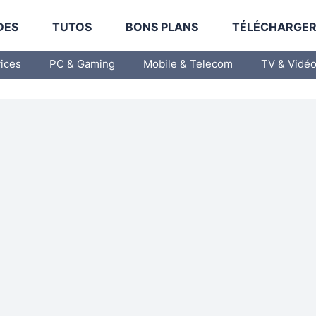
DES
TUTOS
BONS PLANS
TÉLÉCHARGE
vices
PC & Gaming
Mobile & Telecom
TV & Vidé