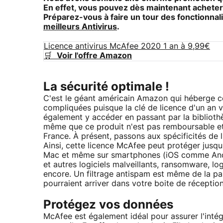
En effet, vous pouvez dès maintenant acheter
Préparez-vous à faire un tour des fonctionnal
meilleurs Antivirus
.
Licence antivirus McAfee 2020 1 an à 9,99€
🛒
Voir l'offre Amazon
La sécurité optimale !
C'est le géant américain Amazon qui héberge ce
compliquées puisque la clé de licence d'un an 
également y accéder en passant par la bibliot
même que ce produit n'est pas remboursable et q
France. À présent, passons aux spécificités de l'
Ainsi, cette licence McAfee peut protéger jusqu
Mac et même sur smartphones (iOS comme Andro
et autres logiciels malveillants, ransomware, lo
encore. Un filtrage antispam est même de la pa
pourraient arriver dans votre boite de réception
Protégez vos données
McAfee est également idéal pour assurer l'intégr