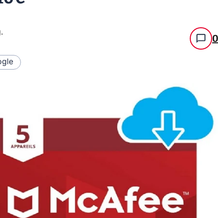
g
.
gle