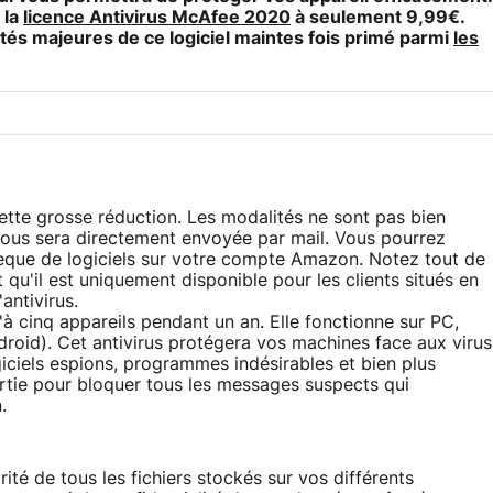
 la
licence Antivirus McAfee 2020
à seulement 9,99€.
ités majeures de ce logiciel maintes fois primé parmi
les
tte grosse réduction. Les modalités ne sont pas bien
vous sera directement envoyée par mail. Vous pourrez
hèque de logiciels sur votre compte Amazon. Notez tout de
u'il est uniquement disponible pour les clients situés en
antivirus.
'à cinq appareils pendant un an. Elle fonctionne sur PC,
id). Cet antivirus protégera vos machines face aux virus
giciels espions, programmes indésirables et bien plus
rtie pour bloquer tous les messages suspects qui
.
ité de tous les fichiers stockés sur vos différents