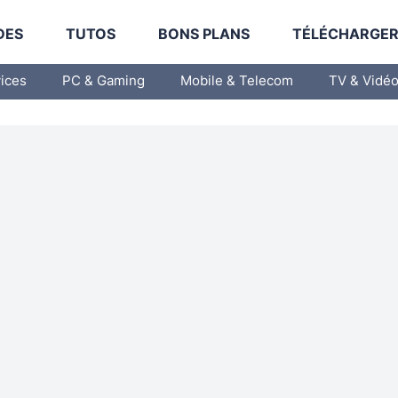
DES
TUTOS
BONS PLANS
TÉLÉCHARGE
vices
PC & Gaming
Mobile & Telecom
TV & Vidé