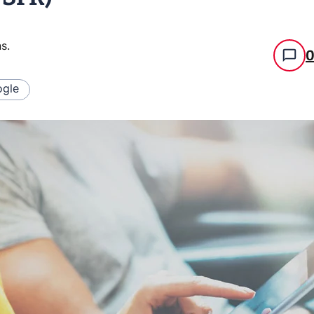
ns
.
gle