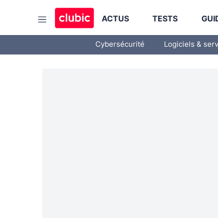
ACTUS
TESTS
GUI
Cybersécurité
Logiciels & ser