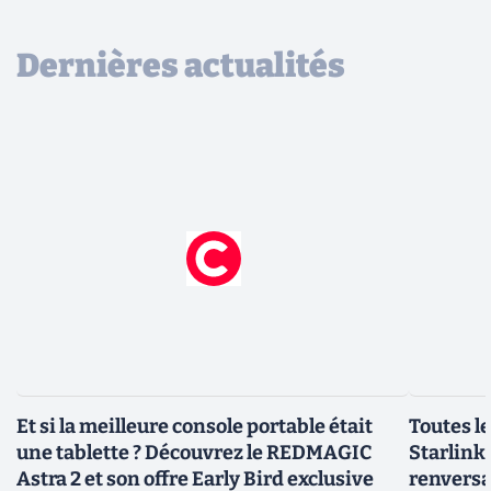
Dernières actualités
Et si la meilleure console portable était
Toutes l
une tablette ? Découvrez le REDMAGIC
Starlink 
Astra 2 et son offre Early Bird exclusive
renversa