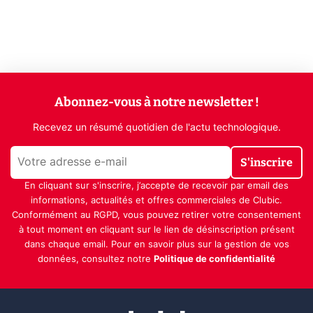
Abonnez-vous à notre newsletter !
Recevez un résumé quotidien de l'actu technologique.
S'inscrire
En cliquant sur s'inscrire, j’accepte de recevoir par email des
informations, actualités et offres commerciales de Clubic.
Conformément au RGPD, vous pouvez retirer votre consentement
à tout moment en cliquant sur le lien de désinscription présent
dans chaque email. Pour en savoir plus sur la gestion de vos
données, consultez notre
Politique de confidentialité