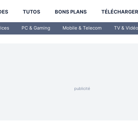
DES
TUTOS
BONS PLANS
TÉLÉCHARGE
vices
PC & Gaming
Mobile & Telecom
TV & Vidé