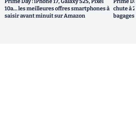
Prime Day : iPhone 17, Galaxy S25, Pixel
Prime Day
10a… les meilleures offres smartphones à
chute à 
saisir avant minuit sur Amazon
bagages 