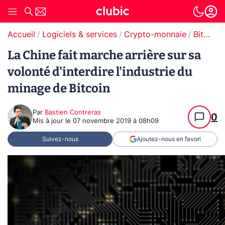
Accueil
Logiciels & services
Crypto-monnaie
Bitcoin
La Chine fait marche arrière sur sa
volonté d'interdire l'industrie du
minage de Bitcoin
Par
Bastien Contreras
0
Mis à jour le
07 novembre 2019 à 08h09
Suivez-nous
Ajoutez-nous en favori