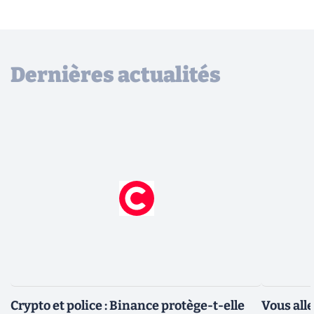
Dernières actualités
Crypto et police : Binance protège-t-elle
Vous all