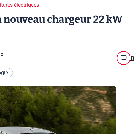
itures électriques
un nouveau chargeur 22 kW
le
.
gle