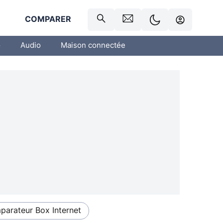
R
COMPARER
o
Audio
Maison connectée
arateur Box Internet