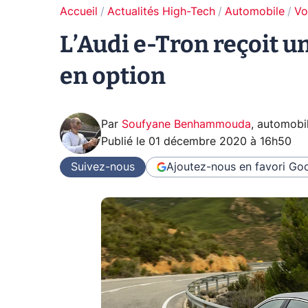
Accueil
Actualités High-Tech
Automobile
Vo
L’Audi e-Tron reçoit 
en option
Par
Soufyane Benhammouda
,
automobi
Publié le
01 décembre 2020 à 16h50
Suivez-nous
Ajoutez-nous en favori
Goo