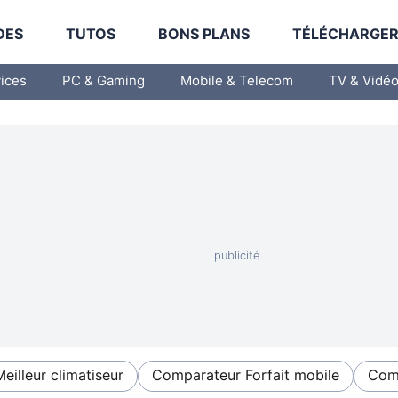
DES
TUTOS
BONS PLANS
TÉLÉCHARGE
vices
PC & Gaming
Mobile & Telecom
TV & Vidé
Meilleur climatiseur
Comparateur Forfait mobile
Comp