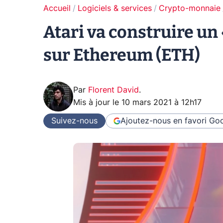
Accueil
Logiciels & services
Crypto-monnaie
Atari va construire un 
sur Ethereum (ETH)
Par
Florent David
.
Mis à jour le
10 mars 2021 à 12h17
Suivez-nous
Ajoutez-nous en favori
Goo