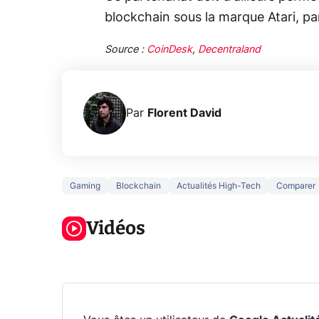
blockchain sous la marque Atari, par
Source :
CoinDesk
,
Decentraland
Par
Florent David
Gaming
Blockchain
Actualités High-Tech
Comparer
3 écrans en 1
5 générations
Ce qu
pour 319€ ?
de jeux dans
ne sa
Voici L'AOC
Vidéos
la prochaine
la na
CQ32G4ZA !
Xbox !
privée