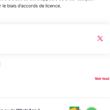
 le biais d’accords de licence.
150€
e vous
xAI attaque la
remb
vez sur
Google tease
loi anti-
sur v
vigation
son Pixel 11
dénudement
nouv
Voir tout
 !
Pro
par IA
smart