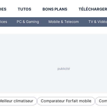
DES
TUTOS
BONS PLANS
TÉLÉCHARGE
vices
PC & Gaming
Mobile & Telecom
TV & Vidé
Meilleur climatiseur
Comparateur Forfait mobile
Comp