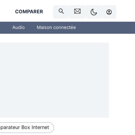
R
COMPARER
o
Audio
Maison connectée
arateur Box Internet