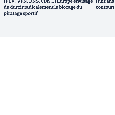
IPTV : VPN, DNS, CDN… l’Europe envisage
Huit ans
de durcir radicalement le blocage du
contourn
piratage sportif