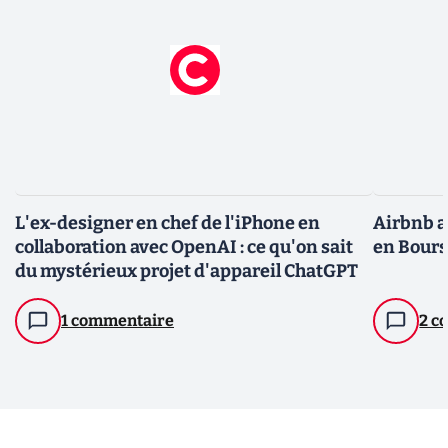
L'ex-designer en chef de l'iPhone en
Airbnb a
collaboration avec OpenAI : ce qu'on sait
en Bour
du mystérieux projet d'appareil ChatGPT
1 commentaire
2 c