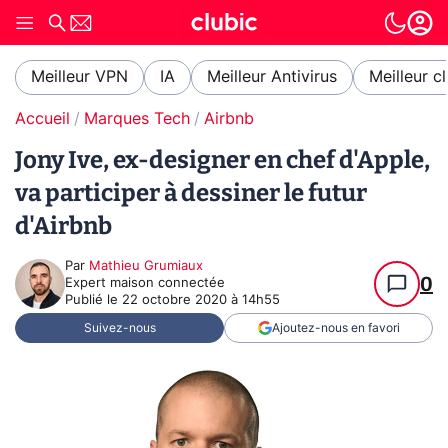
Meilleur VPN
IA
Meilleur Antivirus
Meilleur c
Accueil
Marques Tech
Airbnb
Jony Ive, ex-designer en chef d'Apple,
va participer à dessiner le futur
d'Airbnb
Par
Mathieu Grumiaux
0
Expert maison connectée
Publié le
22 octobre 2020 à 14h55
Suivez-nous
Ajoutez-nous en favori