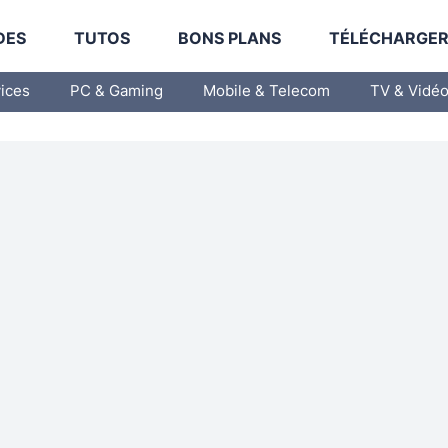
DES
TUTOS
BONS PLANS
TÉLÉCHARGE
vices
PC & Gaming
Mobile & Telecom
TV & Vidé