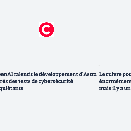
enAI ralentit le développement d'Astra
Le cuivre po
rès des tests de cybersécurité
énormément 
quiétants
mais il y a 