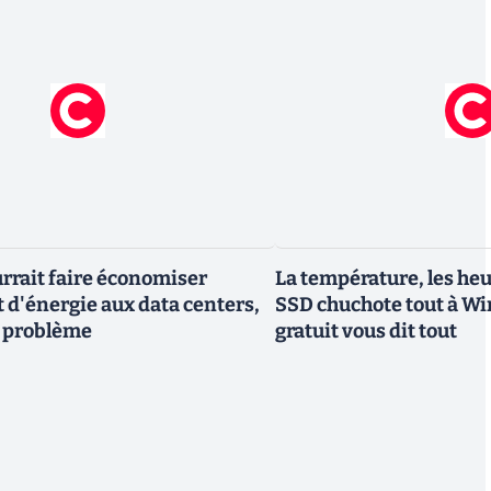
urrait faire économiser
La température, les heur
d'énergie aux data centers,
SSD chuchote tout à Win
un problème
gratuit vous dit tout